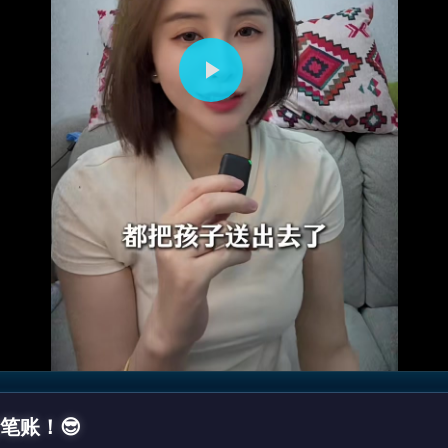
播
放
视
频
笔账！😎