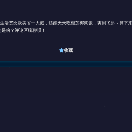
生活费比欧美省一大截，还能天天吃榴莲椰浆饭，爽到飞起～算下
的是啥？评论区聊聊呗！
收藏