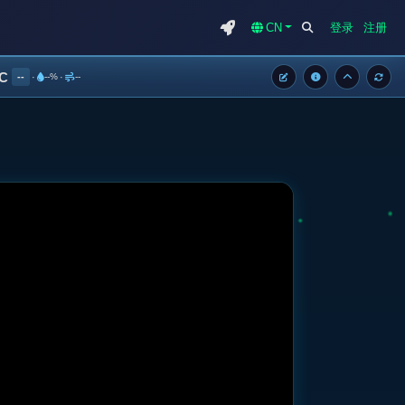
CN
登录
注册
°C
--
·
--%
·
--