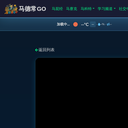
马德常GO
马屁经
马赛克
马科特
学习频道
社交
--°C
加载中...
--
·
--%
·
--
返回列表