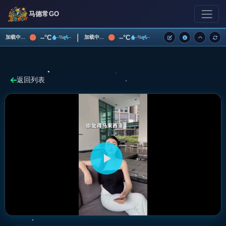
马德常GO
|
--°C
--°C
加载中...
加载中...
--%
--
--%
--
返回列表
播
放