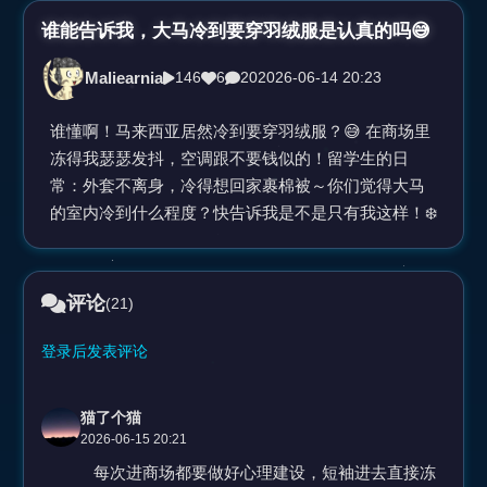
视
谁能告诉我，大马冷到要穿羽绒服是认真的吗😅
Maliearnia
146
6
20
2026-06-14 20:23
频
谁懂啊！马来西亚居然冷到要穿羽绒服？😅 在商场里
冻得我瑟瑟发抖，空调跟不要钱似的！留学生的日
常：外套不离身，冷得想回家裹棉被～你们觉得大马
的室内冷到什么程度？快告诉我是不是只有我这样！❄️
评论
(21)
登录后发表评论
猫了个猫
2026-06-15 20:21
每次进商场都要做好心理建设，短袖进去直接冻