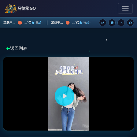
马德常GO
|
--°C
--°C
加载中...
加载中...
--%
--
--%
--
返回列表
播
放