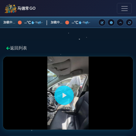
马德常GO
|
--°C
--°C
加载中...
加载中...
--%
--
--%
--
返回列表
播
放