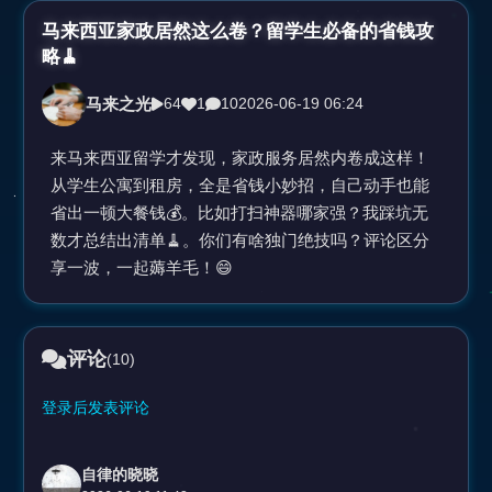
视
马来西亚家政居然这么卷？留学生必备的省钱攻
略🧹
频
马来之光
64
1
10
2026-06-19 06:24
来马来西亚留学才发现，家政服务居然内卷成这样！
从学生公寓到租房，全是省钱小妙招，自己动手也能
省出一顿大餐钱💰。比如打扫神器哪家强？我踩坑无
数才总结出清单🧹。你们有啥独门绝技吗？评论区分
享一波，一起薅羊毛！😄
评论
(10)
登录后发表评论
自律的晓晓