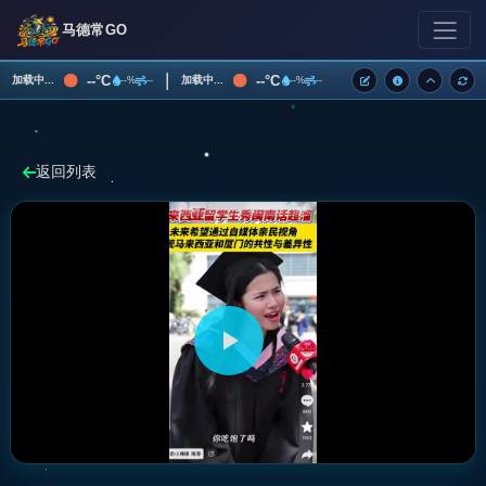
马德常GO
|
--°C
--°C
加载中...
加载中...
--%
--
--%
--
返回列表
播
放