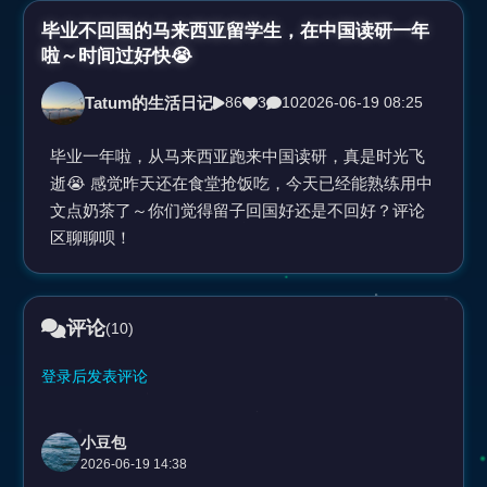
视
毕业不回国的马来西亚留学生，在中国读研一年
啦～时间过好快😭
频
Tatum的生活日记
86
3
10
2026-06-19 08:25
毕业一年啦，从马来西亚跑来中国读研，真是时光飞
逝😭 感觉昨天还在食堂抢饭吃，今天已经能熟练用中
文点奶茶了～你们觉得留子回国好还是不回好？评论
区聊聊呗！
评论
(10)
登录后发表评论
小豆包
2026-06-19 14:38