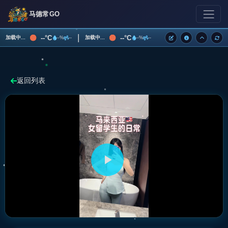
马德常GO
|
--°C
--°C
加载中...
加载中...
--%
--
--%
--
返回列表
播
放