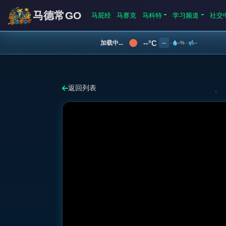
马德常GO
马屁经
马赛克
马科特
学习频道
社交
--°C
加载中...
--
·
--%
·
--
返回列表