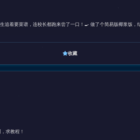
生追着要菜谱，连校长都跑来尝了一口！🍳 做了个简易版椰浆饭，
收藏
啊，求教程！