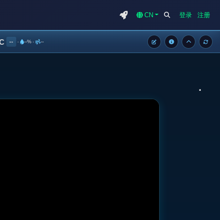
CN
登录
注册
°C
--
·
--%
·
--