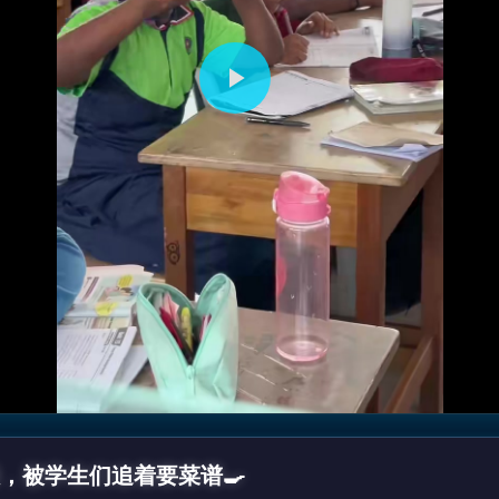
播
放
视
频
，被学生们追着要菜谱🍳