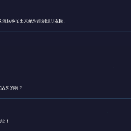
，这蛋糕卷拍出来绝对能刷爆朋友圈。
家店买的啊？
地址！