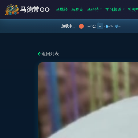
马德常GO
马屁经
马赛克
马科特
学习频道
社交
--°C
加载中...
--
·
--%
·
--
返回列表