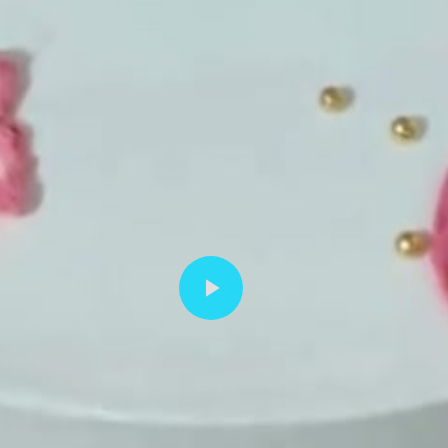
播
放
视