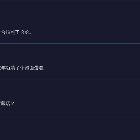
适合拍照了哈哈。
去年就啃了个泡面蛋糕。
宝藏店？