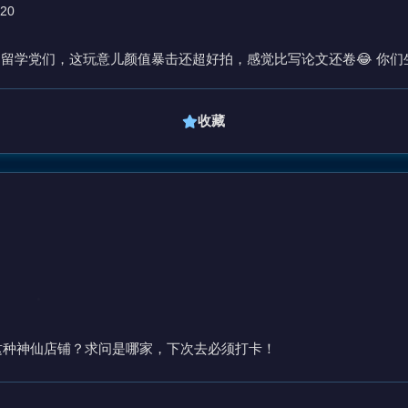
:20
！留学党们，这玩意儿颜值暴击还超好拍，感觉比写论文还卷😂 你
收藏
这种神仙店铺？求问是哪家，下次去必须打卡！