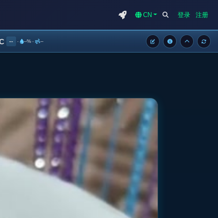
CN
登录
注册
°C
--
·
--%
·
--