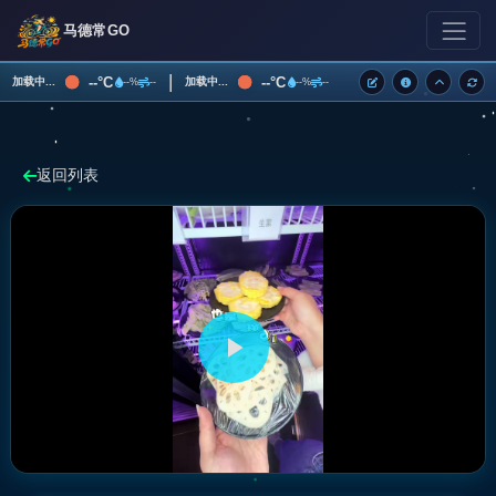
马德常GO
|
--°C
--°C
加载中...
加载中...
--%
--
--%
--
返回列表
播
放