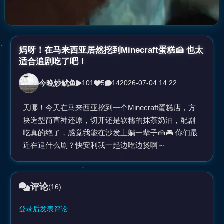
妈呀！在马来西亚居然挖到Minecraft蛋糕🍰 也太
适合追剧吃了吧！
今晚炒鱿鱼
101
5
14
2026-07-04 14:22
天哪！今天在马来西亚挖到一个Minecraft蛋糕店，方
块造型简直神还原，切开还是软糯的抹茶奶油，配剧
吃真的绝了，感觉我能在沙发上躺一辈子🍰🎮 你们最
近在追什么剧？快安利我一起边吃边煲啊～
评论
(16)
登录后发表评论