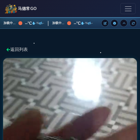
马德常GO
|
--°C
--°C
加载中...
加载中...
--%
--
--%
--
返回列表