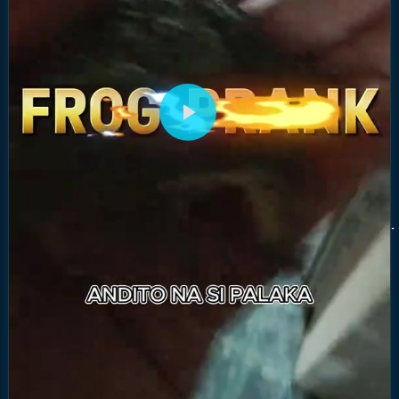
播
放
视
频