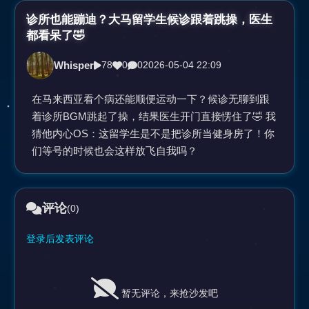
视
诊所也能蹦迪？大马留学生候诊跟着跳操，医生
都看呆了🤣
频
Whisper
78
0
0
2026-05-04 22:09
在马来西亚看个病还能顺便运动一下？候诊无聊到跟
着诊所BGM跳起了操，结果医生开门直接愣住了🤣 我
猜他内心OS：这留学生是不是把诊所当健身房了！你
们等号的时候也会这样放飞自我吗？
评论
(0)
登录后发表评论
暂无评论，来抢沙发吧