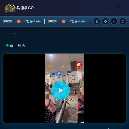
马德常GO
|
--°C
--°C
加载中...
加载中...
--%
--
--%
--
返回列表
播
放