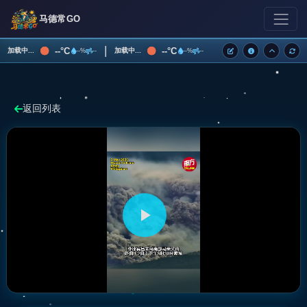
马德常GO
|
--°C
--°C
加载中...
加载中...
--%
--
--%
--
返回列表
播
放