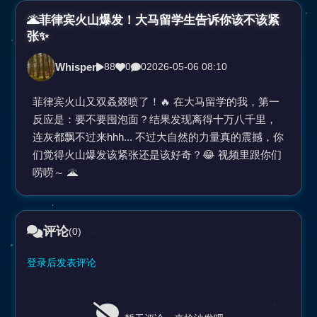
视
🌋菲律宾火山爆发！大马留学生告诉你该不该紧
张✨
频
Whisper
88
0
0
2026-05-06 08:10
菲律宾火山又双叒叕喷了！🔥 在大马留学的我，第一
反应是：要不要囤泡面？结果发现离得十万八千里，
连灰都飘不过来hhh... 不过大自然的力量真的震撼，你
们觉得火山爆发该紧张还是该好奇？😂 视频里跟你们
唠唠～ 🌋
评论
(0)
登录后发表评论