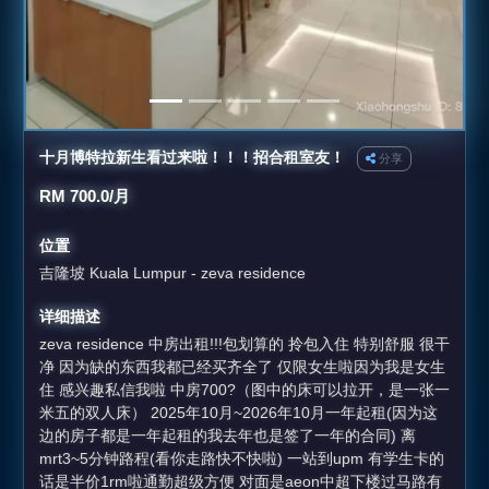
十月博特拉新生看过来啦！！！招合租室友！
分享
RM 700.0/月
位置
吉隆坡 Kuala Lumpur - zeva residence
详细描述
zeva residence 中房出租!!!包划算的 拎包入住 特别舒服 很干
净 因为缺的东西我都已经买齐全了 仅限女生啦因为我是女生
住 感兴趣私信我啦 中房700?（图中的床可以拉开，是一张一
米五的双人床） 2025年10月~2026年10月一年起租(因为这
边的房子都是一年起租的我去年也是签了一年的合同) 离
mrt3~5分钟路程(看你走路快不快啦) 一站到upm 有学生卡的
话是半价1rm啦通勤超级方便 对面是aeon中超下楼过马路有