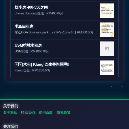
找小房 400-550之间
cheras, kepong 区域 | RM400.0/月
求🙏🏻租房
靠近UOA Business park，ss14/ss15/ss16 | RM800.0/月
USM槟城求租房
USM槟城 | RM1000.0/月
🇲🇾[求租] Klang 巴生整间屋🆘‼️
Klang 巴生 | RM1200.0/月
关于我们
关于本站
联系我们
使用条款
隐私政策
关注我们