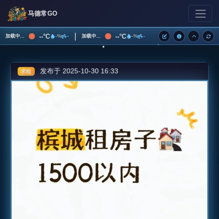
马德常GO
|
--°C
--°C
加载中...
加载中...
--%
--
--%
--
发布于 2025-10-30 16:33
求租