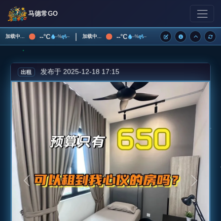
马德常GO
|
--°C
--°C
加载中...
加载中...
--%
--
--%
--
发布于 2025-12-18 17:15
出租
上一张
下一张