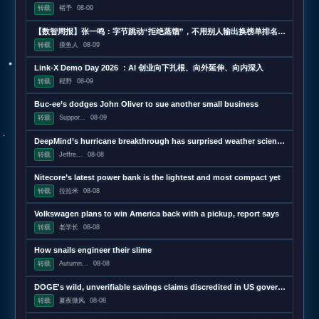
转载
褚予
08-09
【数智周报】张一鸣：字节跳动“拒绝蒸馏”，不用别人输出换榜单排名；三星发布下一代AI存储路线图，展示zHBM和400层以上V10 NAND技术；闪迪第四财季营收超预期增长372%，数据中心收入增近13
转载
摸鱼人
08-09
Link-X Demo Day 2026 ：AI 创业向下扎根、向外延伸、向内深入
转载
程野
08-09
Buc-ee’s dodges John Oliver to sue another small business
转载
Suppor...
08-09
DeepMind’s hurricane breakthrough has surprised weather scientists
转载
Jeffre...
08-08
Nitecore’s latest power bank is the lightest and most compact yet
转载
拉拉米
08-08
Volkswagen plans to win America back with a pickup, report says
转载
老学长
08-08
How snails engineer their slime
转载
Autumn...
08-08
DOGE's wild, unverifiable savings claims discredited in US government report
转载
夏夜微风
08-08