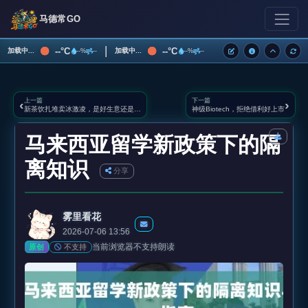
马德常GO
|
--°C
--°C
加载中...
加载中...
--%
--
--%
--
上一篇
下一篇
‹
›
新茶饮扎堆卖冰激凌，是好生意还是噱头？
神级Biotech，拒绝借利好上市
马来西亚留学新政策下的隔
离知识
分享
雾里看花
2026-07-06 13:56
当前浏览器不支持朗读
不支持
原创