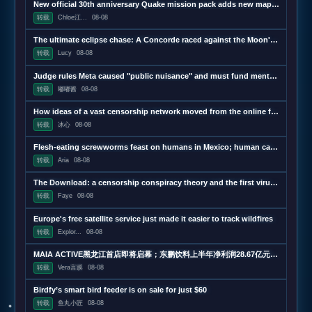
New official 30th anniversary Quake mission pack adds new maps and mechanics
转载
Chloe江...
08-08
The ultimate eclipse chase: A Concorde raced against the Moon's shadow
转载
Lucy
08-08
Judge rules Meta caused "public nuisance" and must fund mental health treatment
转载
嘟嘟酱
08-08
How ideas of a vast censorship network moved from the online fringe to Trump policy
转载
冰心
08-08
Flesh-eating screwworms feast on humans in Mexico; human cases top 500
转载
Aria
08-08
The Download: a censorship conspiracy theory and the first virus created by AI
转载
Faye
08-08
Europe's free satellite service just made it easier to track wildfires
转载
Explor...
08-08
MAIA ACTIVE黑龙江首店即将启幕；东鹏饮料上半年净利润28.67亿元，同增20.72%；宝洁集团2026财年大中华区重回增长｜消研所周报
转载
Vera言蹊
08-08
Birdfy’s smart bird feeder is on sale for just $60
转载
鱼丸小匠
08-08