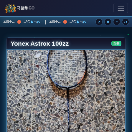
马德常GO
|
--°C
--°C
加载中...
加载中...
--%
--
--%
--
Yonex Astrox 100zz
在售
上一张
下一张