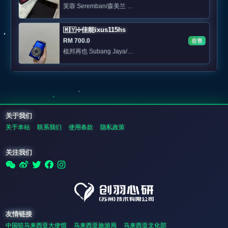
芙蓉 Seremban/森美兰 芙蓉可以面交 别的区邮寄 🩷
🇲🇾➗佳能ixus115hs
RM 700.0
在售
梳邦再也 Subang Jaya/雪兰莪 可邮寄 / 当面交易（sunway/puchong）
关于我们
关于本站
联系我们
使用条款
隐私政策
关注我们
友情链接
中国驻马来西亚大使馆
马来西亚旅游局
马来西亚文化部