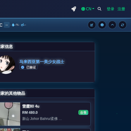
CN
登录
注册
°C
--
·
--%
·
--
卖家信息
马来西亚第一美少女战士
已验证
卖家的其他物品
雷霆80 4u
RM 480.0
在售
新山 Johor Bahru/柔佛 Area: Jb Skudai /sutera/eco botani