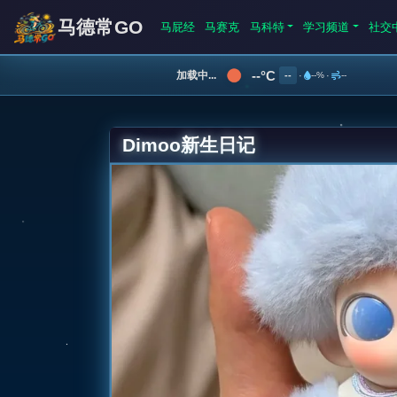
马德常GO
马屁经
马赛克
马科特
学习频道
社交
--°C
加载中...
--
·
--%
·
--
Dimoo新生日记