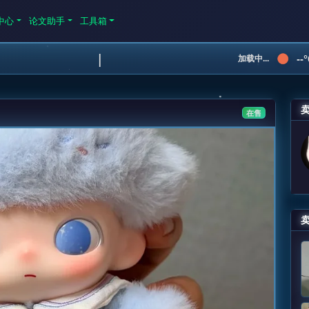
中心
论文助手
工具箱
|
--
加载中...
在售