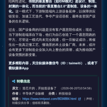
结构性进化。
传统的垂直整合（如IDM模式）是设计、制造、
封测的一体化，而当前的“垂直整合2.0”是制造、设备的一体
化。
这一模式下，下游制造端向上游设备延伸，以保障供应
链安全、加速工艺迭代、争夺产业话语权，最终改变国产设
备的生长逻辑。
过去，国产设备商的问题是没有客户愿意陪你成长；现在，
当下游制造端亲自下场，他们为自己创造了一个愿意陪跑的
甲方。尽管这一模式尚未完全跑通，但一旦验证成功，将催
生出一批真正懂工艺、懂场景的本土设备厂商。未来，或许
会有更多下游制造企业加入向上整合的浪潮，成为推动国产
设备突围的新变量。
更多精彩内容，关注钛媒体微信号（ID：taimeiti），或者下
载钛媒体App
转载信息
原文：
造芯片的，开始造设备了
（2026-06-20T10:54:58）
作者：
半导体产业纵横
分类：
科技创业
链接：
https://www.tmtpost.com/8034884.html
｜声明：
转载仅供分享；侵权联系删除。