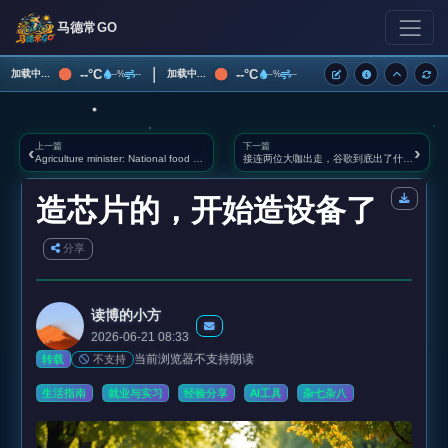
马德常GO
|
--°C
--°C
加载中...
加载中...
--%
--
--%
--
上一篇
下一篇
‹
›
Agriculture minister: National food security act to be tabled next year
接连两位大咖出走，谷歌到底出了什么BUG？
造芯片的，开始造设备了
分享
读博的小方
2026-06-21 08:33
当前浏览器不支持朗读
不支持
转载
生活指南
就业与实习
经验分享
AI工具
杂七杂八