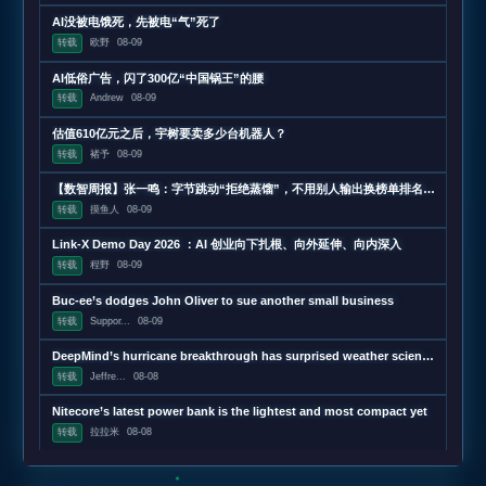
AI没被电饿死，先被电“气”死了
转载
欧野
08-09
AI低俗广告，闪了300亿“中国锅王”的腰
转载
Andrew
08-09
估值610亿元之后，宇树要卖多少台机器人？
转载
褚予
08-09
【数智周报】张一鸣：字节跳动“拒绝蒸馏”，不用别人输出换榜单排名；三星发布下一代AI存储路线图，展示zHBM和400层以上V10 NAND技术；闪迪第四财季营收超预期增长372%，数据中心收入增近13
转载
摸鱼人
08-09
Link-X Demo Day 2026 ：AI 创业向下扎根、向外延伸、向内深入
转载
程野
08-09
Buc-ee’s dodges John Oliver to sue another small business
转载
Suppor...
08-09
DeepMind’s hurricane breakthrough has surprised weather scientists
转载
Jeffre...
08-08
Nitecore’s latest power bank is the lightest and most compact yet
转载
拉拉米
08-08