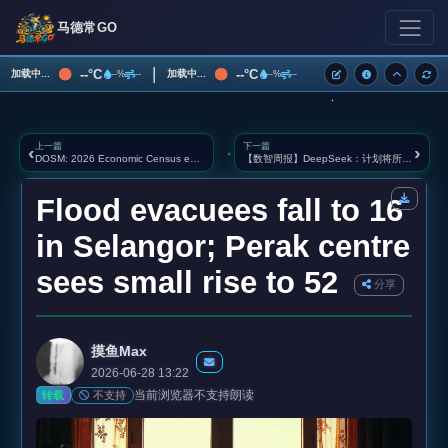
马德常GO
|
--°C
--°C
加载中...
加载中...
--%
--
--%
--
上一篇
下一篇
‹
›
DOSM: 2026 Economic Census enumeration in Sabah passes 60pc mark amid strong stakeholder support
【数智周报】DeepSeek：计划将所有部门的规模扩大至少一倍；黄仁勋股东大会放言：本轮AI基建周期长达数十年；字节豆包Seedance 2.5将在7月初正式发布
Flood evacuees fall to 16
in Selangor; Perak centre
sees small rise to 52
分享
摸鱼Max
2026-06-28 13:22
当前浏览器不支持朗读
不支持
转载