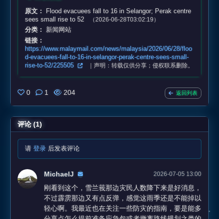
原文：
Flood evacuees fall to 16 in Selangor; Perak centre
sees small rise to 52
（2026-06-28T03:02:19）
分类：
新闻网站
链接：
https://www.malaymail.com/news/malaysia/2026/06/28/floo
d-evacuees-fall-to-16-in-selangor-perak-centre-sees-small-
rise-to-52/225505
｜声明：转载仅供分享；侵权联系删除。
0
1
204
返回列表
评论 (1)
请
登录
后发表评论
MichaelJ
2026-07-05 13:00
刚看到这个，雪兰莪那边灾民人数降下来是好消息，
不过霹雳那边又有点反弹，感觉这雨季还是不能掉以
轻心啊。我最近也在关注一些防灾的指南，要是能多
分享点怎么提前准备应急包或者撤离路线规划之类的