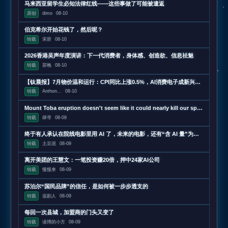
马来西亚留学生必知法律红线——这些事做了可能被遣返
原创
dimo
08-10
伯克希尔开始花钱了，然后呢？
转载
宋辞
08-10
2026香港吴声年度演讲：下一代消费者，身体感、创造欲、信息祛魅
转载
苏晚
08-10
【钛晨报】7月物价温和运行：CPI同比上涨0.5%，AI消费电子成新兴涨价动能；原字节跳动机器人一号位加入小米；苹果被曝正在测试长鑫科技存储芯片，用于iPhone和MacBoo
转载
Anthon...
08-10
Mount Toba eruption doesn't seem like it could nearly kill our species
转载
肆寻
08-09
终于有人承认在院线电影里用 AI 了，未来的电影，还有“含 AI 量”为零的可能吗？
转载
土豆泥
08-09
离开美团的王慧文：一笔投资赚20倍，押中24家AI公司
转载
慢慢来
08-09
苏泊尔“国民品牌”的信任，是如何被一步步透支的
转载
追剧人
08-09
每回一次县城，加盟商的门头又变了
转载
读博的小方
08-09