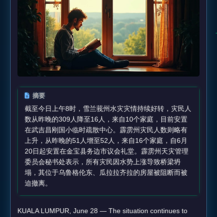
摘要
截至今日上午8时，雪兰莪州水灾灾情持续好转，灾民人
数从昨晚的309人降至16人，来自10个家庭，目前安置
在武吉昌刚国小临时疏散中心。霹雳州灾民人数则略有
上升，从昨晚的51人增至52人，来自16个家庭，自6月
20日起安置在金宝县务边市议会礼堂。霹雳州天灾管理
委员会秘书处表示，所有灾民因水势上涨导致桥梁坍
塌，其位于乌鲁格伦东、瓜拉拉齐拉的房屋被阻断而被
迫撤离。
KUALA LUMPUR, June 28 — The situation continues to