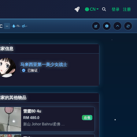
CN
登录
注册
°C
--
·
--%
·
--
卖家信息
马来西亚第一美少女战士
已验证
卖家的其他物品
雷霆80 4u
RM 480.0
在售
新山 Johor Bahru/柔佛 Area: Jb Skudai /sutera/eco botani