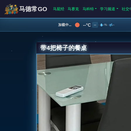
马德常GO
马屁经
马赛克
马科特
学习频道
社交
--°C
加载中...
--
·
--%
·
--
带4把椅子的餐桌