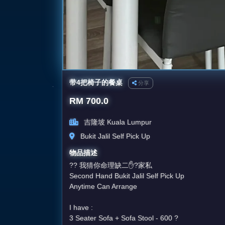
带4把椅子的餐桌
分享
RM 700.0
吉隆坡 Kuala Lumpur
Bukit Jalil Self Pick Up
物品描述
?? 我猜你命理缺二✋?家私
Second Hand Bukit Jalil Self Pick Up
Anytime Can Arrange
I have :
3 Seater Sofa + Sofa Stool - 600 ?