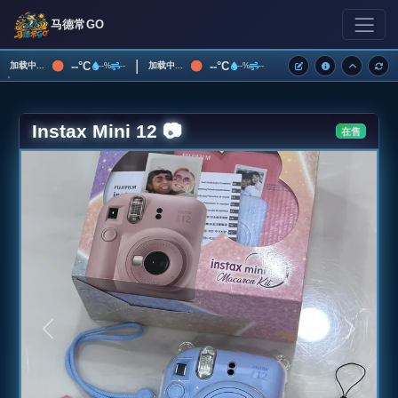
马德常GO
|
--°C
--°C
加载中...
加载中...
--%
--
--%
--
Instax Mini 12 📷
在售
上一张
下一张