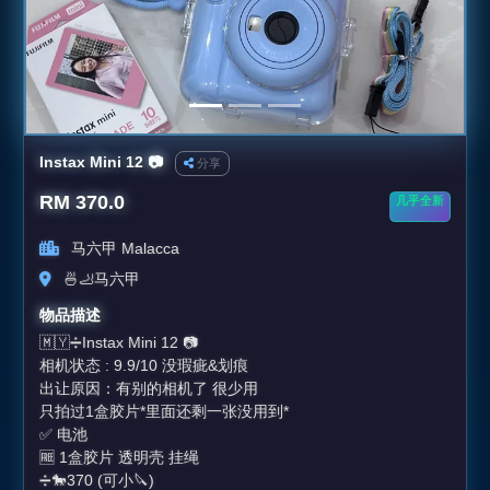
Instax Mini 12 📷
分享
RM 370.0
几乎全新
马六甲 Malacca
🍜🦶马六甲
物品描述
🇲🇾➗Instax Mini 12 📷
相机状态 : 9.9/10 没瑕疵&划痕
出让原因：有别的相机了 很少用
只拍过1盒胶片*里面还剩一张没用到*
✅ 电池
🆓 1盒胶片 透明壳 挂绳
➗🐎370 (可小🔪)