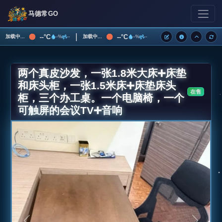
马德常GO
|
--°C
--°C
加载中...
加载中...
--%
--
--%
--
两个真皮沙发，一张1.8米大床➕床垫
和床头柜，一张1.5米床➕床垫床头
在售
柜，三个办工桌。一个电脑椅，一个
可触屏的会议TV➕音响