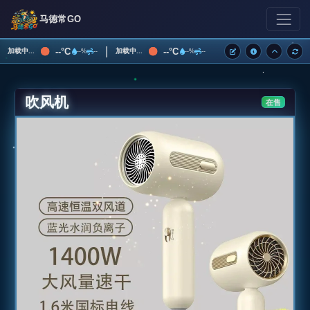
马德常GO
|
--°C
--°C
加载中...
加载中...
--%
--
--%
--
吹风机
在售