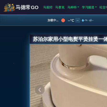
马德常GO
马屁经
马赛克
马科特
学习频道
社交
--°C
加载中...
--
·
--%
·
--
苏泊尔家用小型电熨平烫挂烫一