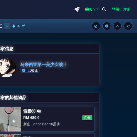
CN
登录
注册
°C
--
·
--%
·
--
卖家信息
马来西亚第一美少女战士
已验证
卖家的其他物品
雷霆80 4u
RM 480.0
在售
新山 Johor Bahru/柔佛 Area: Jb Skudai /sutera/eco botani