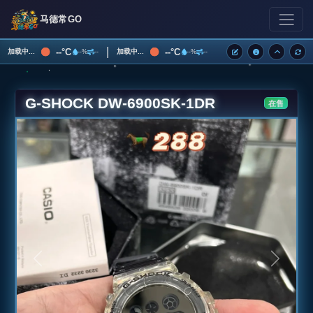
马德常GO
|
--°C
--°C
加载中...
加载中...
--%
--
--%
--
G-SHOCK DW-6900SK-1DR
在售
上一张
下一张